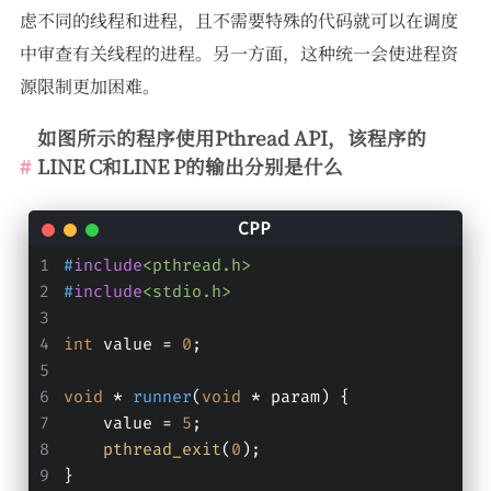
虑不同的线程和进程，且不需要特殊的代码就可以在调度
中审查有关线程的进程。另一方面，这种统一会使进程资
源限制更加困难。
如图所示的程序使用Pthread API，该程序的
LINE C和LINE P的输出分别是什么
#
include
<pthread.h>
#
include
<stdio.h>
int
 value = 
0
;
void
 * 
runner
(
void
 * param)
{
    value = 
5
;
pthread_exit
(
0
);
}