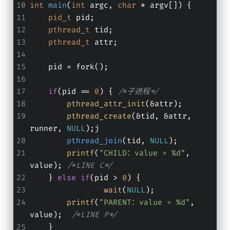
int
main
(
int
 argc, 
char
 * argv[])
{
pid_t
 pid;
pthread_t
 tid;
pthread_t
 attr;
    pid = fork();
if
(pid == 
0
) { 
/*子进程*/
pthread_attr_init
(&attr);
pthread_create
(&tid, &attr, 
runner, 
NULL
);
j
pthread_join
(tid, 
NULL
)
;
printf
(
"CHILD：value = %d"
, 
value); 
/*LINE C*/
    } 
else
if
(pid > 
0
) {
wait
(
NULL
);
printf
(
"PARENT：value = %d"
, 
value);  
/*LINE P*/
    }