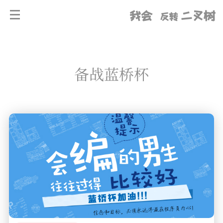
我会
二叉树
反转
备战蓝桥杯