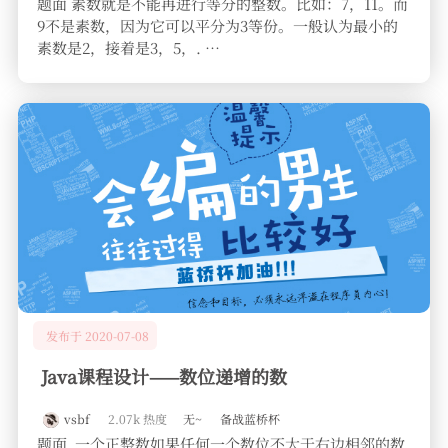
题面 素数就是不能再进行等分的整数。比如：7，11。而
9不是素数，因为它可以平分为3等份。一般认为最小的
素数是2，接着是3，5，. …
发布于 2020-07-08
Java课程设计——数位递增的数
vsbf
2.07k 热度
无~
备战蓝桥杯
题面 一个正整数如果任何一个数位不大于右边相邻的数