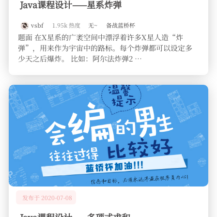
Java课程设计——星系炸弹
vsbf
1.95k 热度
无~
备战蓝桥杯
题面 在X星系的广袤空间中漂浮着许多X星人造“炸
弹”，用来作为宇宙中的路标。每个炸弹都可以设定多
少天之后爆炸。 比如：阿尔法炸弹2 …
发布于 2020-07-08