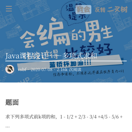
我会
二叉树
反转
Java课程设计——多项式求和
vsbf
·
2020-07-08
·
2.16k 次阅读
题面
求下列多项式前k项的和，1 - 1/2 + 2/3 - 3/4 +4/5 - 5/6 +
...