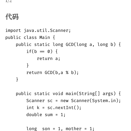
1/2
代码
import java.util.Scanner;

public class Main {

    public static long GCD(long a, long b) {

        if(b == 0) {

            return a;

        }

        return GCD(b,a % b);

    }

    public static void main(String[] args) {

        Scanner sc = new Scanner(System.in);

        int k = sc.nextInt();

        double sum = 1;

        long  son = 1, mother = 1;
