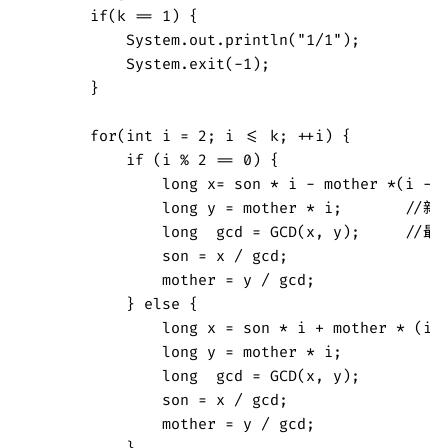
        if(k == 1) {

            System.out.println("1/1");

            System.exit(-1);

        }

        for(int i = 2; i <= k; ++i) {

            if (i % 2 == 0) {

                long x= son * i - mother *(i -
                long y = mother * i;       //新
                long  gcd = GCD(x, y);     //
                son = x / gcd;

                mother = y / gcd;

            } else {

                long x = son * i + mother * (i -
                long y = mother * i;

                long  gcd = GCD(x, y);

                son = x / gcd;

                mother = y / gcd;

            }
