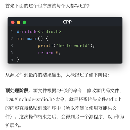
首先下面的这个程序应该每个人都写过的：
#
include
<stdio.h>
int
main
()
{
printf
(
"hello world"
);
return
0
;
}
从源文件到最终的结果输出，大概经过了如下阶段：
预处理阶段
：源文件根据#开头的命令，修改源代码文件，
比如#include<stdio.h>命令，就是将系统头文件stdio.h
的内容直接粘贴到源程序中（所以不建议使用万能头文
件）。这次操作结束之后，会得到另一个源程序，以.i作为
扩展名。