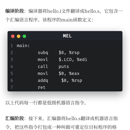
编译阶段
：编译器将hello.i文件翻译成hello.s，它包含一
个汇编语言程序。该程序的main函数定义：
main:
	subq	$8, %rsp
	movl	$.LCO, %edi
	call	puts
	movl	$0, %eax
	addq     $8, %rsp
	ret
以上代码每一行都是低级机器语言指令。
汇编阶段
：接下来，汇编器将hello.s翻译成机器语言指
令，把这些指令打包成一种叫做可重定位目标程序的格