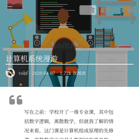
我会
二叉树
反转
计算机系统漫游
vsbf
·
2020-04-07
·
1.72k 次阅读
写在之前：学校开了一堆专业课，其中包
括数字逻辑，离散数学，但就我了解的情
况来看，这门课是计算机组成原理的先修