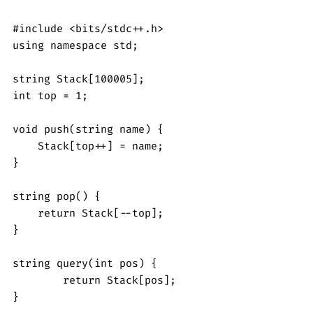
#include <bits/stdc++.h>

using namespace std;

string Stack[100005];

int top = 1;

void push(string name) {

    Stack[top++] = name;    

}

string pop() {

    return Stack[--top];

}

string query(int pos) {

	return Stack[pos];    

}
