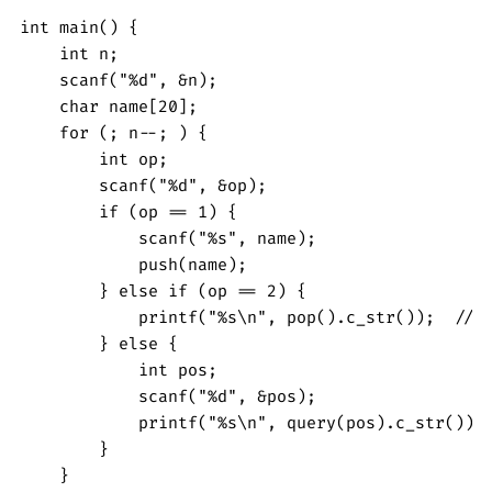
int main() {

    int n;

    scanf("%d", &n);

    char name[20];

    for (; n--; ) {

        int op;

        scanf("%d", &op);

        if (op == 1) {

            scanf("%s", name);

            push(name);

        } else if (op == 2) {

            printf("%s\n", pop().c_str())
        } else {

            int pos;

            scanf("%d", &pos);

            printf("%s\n", query(pos).c_str()); 
        }

    }
