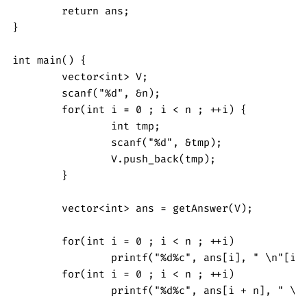
	return ans;

} 

int main() {

	vector<int> V;

	scanf("%d", &n);

	for(int i = 0 ; i < n ; ++i) {

		int tmp;

		scanf("%d", &tmp);

		V.push_back(tmp);

	}

	vector<int> ans = getAnswer(V);

	for(int i = 0 ; i < n ; ++i)

		printf("%d%c", ans[i], " \n"[i == n - 1]);

	for(int i = 0 ; i < n ; ++i)

		printf("%d%c", ans[i + n], " \n"[i == n - 1]);
