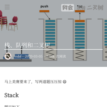
我会
二叉树
反转
栈、队列和二叉树
vsbf
·
2020-03-05
·
2.14k 次阅读
马上美赛要来了，写两道题压压惊 😄
Stack
题目如下