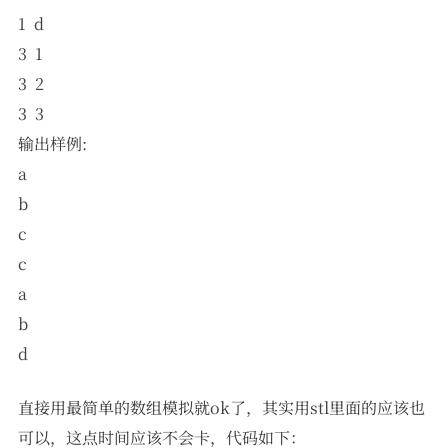
1 d
3 1
3 2
3 3
输出样例:
a
b
c
c
a
b
d
直接用最简单的数组模拟就ok了，其实用stl里面的应该也
可以，这点时间应该不会卡，代码如下：