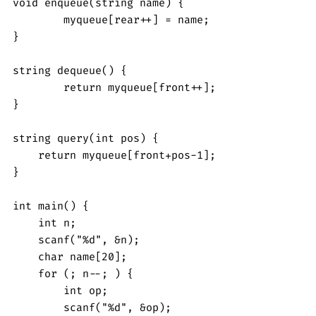
void enqueue(string name) {

	myqueue[rear++] = name;

}

string dequeue() {

	return myqueue[front++];   

}

string query(int pos) {

    return myqueue[front+pos-1];

}

int main() {

    int n;

    scanf("%d", &n);

    char name[20];

    for (; n--; ) {

        int op;

        scanf("%d", &op);
