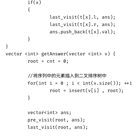
	if(x)

	{	

		last_visit(t[x].l, ans);

		last_visit(t[x].r, ans);			

		ans.push_back(t[x].val); 

	}

}

vector <int> getAnswer(vector <int> v) {

	root = cnt = 0;

	//将序列中的元素插入到二叉排序树中 

	for(int i = 0 ; i < int(v.size()); ++i) {

		root = insert(v[i] , root);

	} 

	vector<int> ans;

	pre_visit(root, ans);

	last_visit(root, ans);
