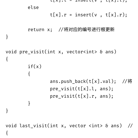
	else

		t[x].r = insert(v , t[x].r);

	return x;  //将对应的编号进行根更新	

}

void pre_visit(int x, vector<int> & ans)

{

	if(x)

	{

		ans.push_back(t[x].val);  //将前序结果保存到vector中

		pre_visit(t[x].l, ans);

		pre_visit(t[x].r, ans);	

	}

}

void last_visit(int x, vector <int> & ans)  
{
