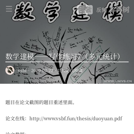
我会
二叉树
反转
数学建模——写作练习7（多元统计）
vsbf
·
2020-02-22
·
1.92k 次阅读
题目在论文截图的题目重述里面。
论文在线：http://www.vsbf.fun/thesis/duoyuan.pdf