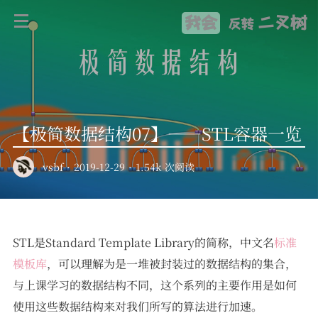
我会
二叉树
反转
【极简数据结构07】——STL容器一览
vsbf
·
2019-12-29
·
1.54k 次阅读
STL是Standard Template Library的简称，中文名
标准
模板库
，可以理解为是一堆被封装过的数据结构的集合，
与上课学习的数据结构不同，这个系列的主要作用是如何
使用这些数据结构来对我们所写的算法进行加速。