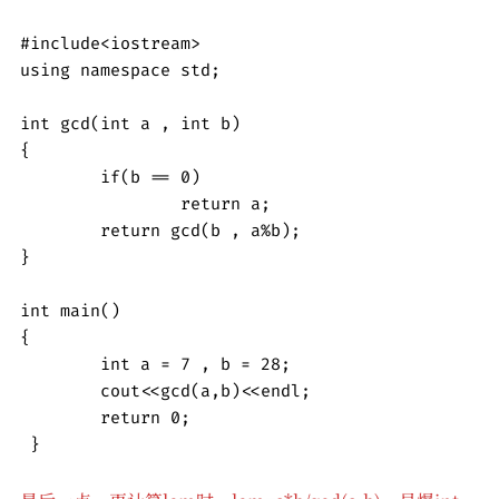
#include<iostream>

using namespace std;

int gcd(int a , int b)

{

	if(b == 0)

		return a;

	return gcd(b , a%b);

}

int main()

{

	int a = 7 , b = 28;

	cout<<gcd(a,b)<<endl;

	return 0;

 } 