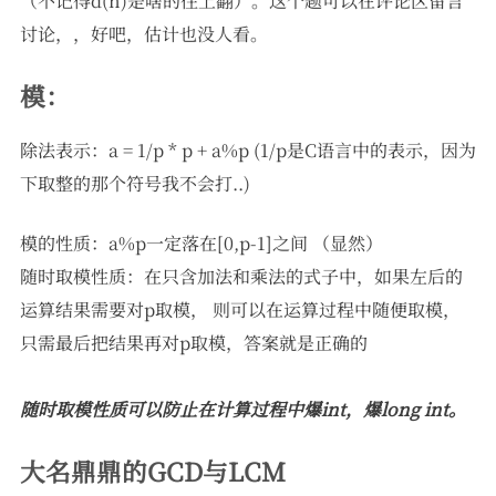
（不记得d(n)是啥的往上翻）。这个题可以在评论区留言
讨论，，好吧，估计也没人看。
模：
除法表示：a = 1/p * p + a%p (1/p是C语言中的表示，因为
下取整的那个符号我不会打..)
模的性质：a%p一定落在[0,p-1]之间 （显然）
随时取模性质：在只含加法和乘法的式子中，如果左后的
运算结果需要对p取模， 则可以在运算过程中随便取模，
只需最后把结果再对p取模，答案就是正确的
随时取模性质可以防止在计算过程中爆int，爆long int。
大名鼎鼎的GCD与LCM