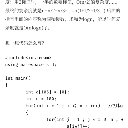
度；用2标记时，一半的数要标记，O(n/2)的复杂度......
最终的复杂度就是n+n/2+n/3+...=n(1+1/2+1/3...) 后面的
括号里面的内容称为调和级数，求和为logn，所以时间复
杂度就是O(nlogn)了。
想一想代码怎么写？
#include<iostream>

using namespace std;

int main()

{

	int a[105] = {0};

	int n = 100;

	for(int i = 1 ; i <= n ; ++i)   //打标记

	{

		for(int j = 1 ; j * i <= n ; ++j)

			a[i*j]++;
