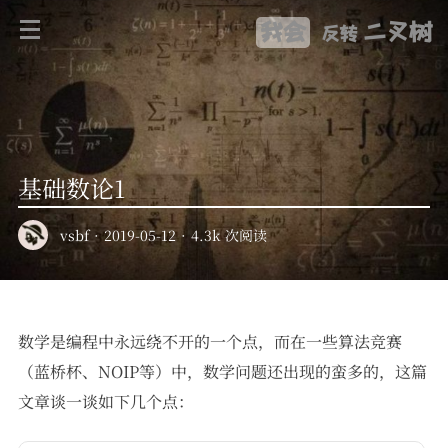
我会
二叉树
反转
基础数论1
vsbf
·
2019-05-12
·
4.3k 次阅读
数学是编程中永远绕不开的一个点，而在一些算法竞赛
（蓝桥杯、NOIP等）中，数学问题还出现的蛮多的，这篇
文章谈一谈如下几个点：