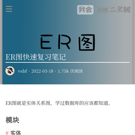
我会
二叉树
反转
ER图快速复习笔记
vsbf
·
2022-03-18
·
1.75k 次阅读
ER图就是实体关系图，学过数据库的应该都知道。
模块
实体