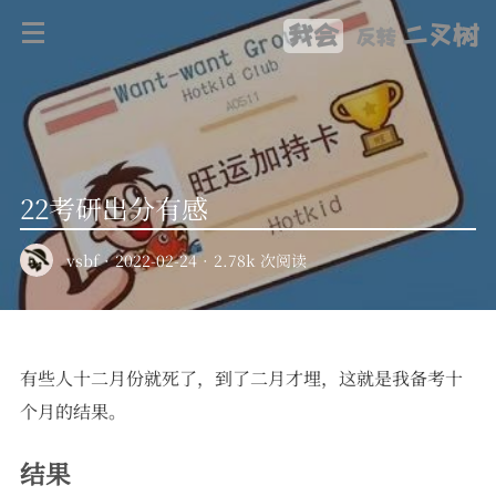
我会
二叉树
反转
22考研出分有感
vsbf
·
2022-02-24
·
2.78k 次阅读
有些人十二月份就死了，到了二月才埋，这就是我备考十
个月的结果。
结果