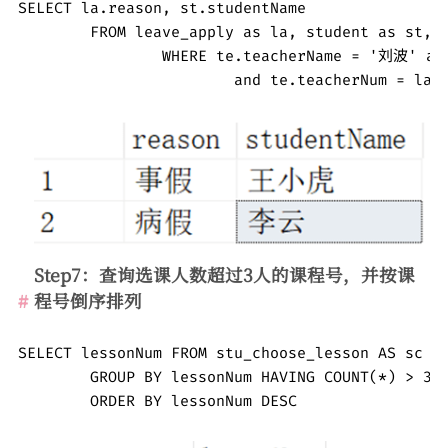
SELECT la.reason, st.studentName 

	FROM leave_apply as la, student as st, teacher as te

		WHERE te.teacherName = '刘波' and la.state = '审批未通过' 

			and te.teacherNum = l
Step7：查询选课人数超过3人的课程号，并按课
程号倒序排列
SELECT lessonNum FROM stu_choose_lesson AS sc

	GROUP BY lessonNum HAVING COUNT(*) > 3

	ORDER BY lessonNum DESC