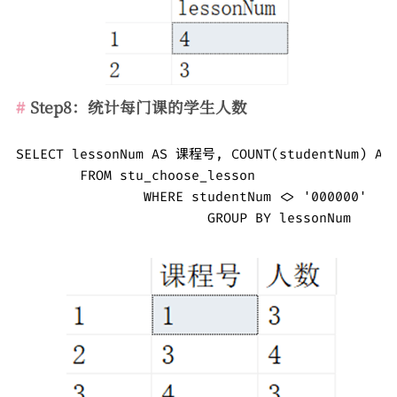
Step8：统计每门课的学生人数
SELECT lessonNum AS 课程号, COUNT(studentNum) AS
	FROM stu_choose_lesson

		WHERE studentNum <> '000000'

			GROUP BY lessonNum