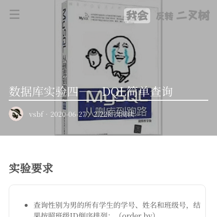
我会
二叉树
反转
数据库实验四——DQL简单查询
vsbf
·
2020-06-27
·
2.22k 次阅读
实验要求
查询性别为男的所有学生的学号、姓名和班级号，结
果按照班级ID倒序排列；（order by）