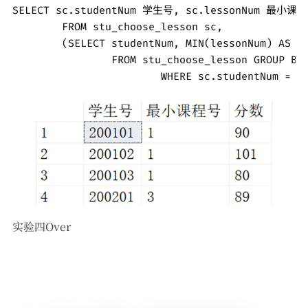
SELECT sc.studentNum 学生号, sc.lessonNum 最小课程
	FROM stu_choose_lesson sc,

	(SELECT studentNum, MIN(lessonNum) AS lessonNum 

		FROM stu_choose_lesson GROUP BY studentNum HAVING studentNum <> '000000') as sc2

			WHERE sc.studentNum =
实验四Over